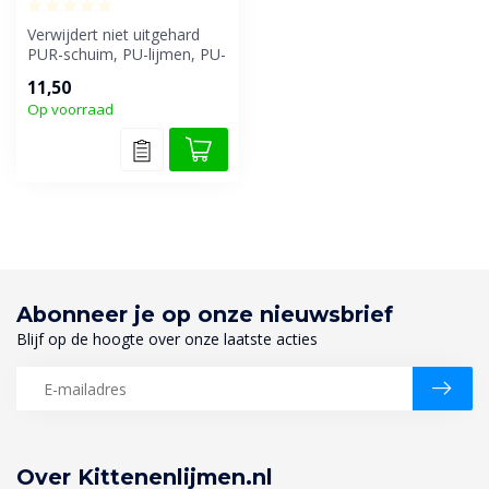
Verwijdert niet uitgehard
PUR-schuim, PU-lijmen, PU-
kitten en PU-lakken. Ook
11,50
ges...
Op voorraad
Abonneer je op onze nieuwsbrief
Blijf op de hoogte over onze laatste acties
Over Kittenenlijmen.nl