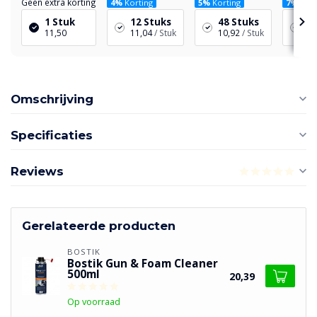
Geen extra korting
4%
Korting
5%
Korting
7%
Kort
1 Stuk
12 Stuks
48 Stuks
96
11,50
11,04
/ Stuk
10,92
/ Stuk
10
Omschrijving
Specificaties
Reviews
Gerelateerde producten
BOSTIK
Bostik Gun & Foam Cleaner
500ml
20,39
Op voorraad