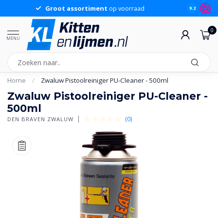
Groot assortiment
op voorraad
Sche
9.2
0
MENU
Home
/
Zwaluw Pistoolreiniger PU-Cleaner - 500ml
Zwaluw Pistoolreiniger PU-Cleaner -
500ml
(0)
DEN BRAVEN ZWALUW