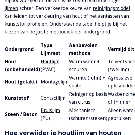
Bij bouwprojecten blijven vaak resten van krachtige
lijmen
achter. Een verkeerde keuze van
reinigingsmiddel
kan leiden tot verkleuring van hout of het aantasten van
kunststof profielen. Onderstaande tabel helpt je bij het
kiezen van de juiste methodiek per ondergrond.
Type
Aanbevolen
Ondergrond
Vermijd dit
Lijmrest
methode
Hout
Houtlijm
Warm water +
Te veel voch
(onbehandeld)
(PVAC)
schuren
(zwelling)
Warmte (föhn) +
Agressieve
Hout (gelakt)
Montagelijm
spatel
oplosmidde
Reiniger op basis
Wasbenzine
Kunststof
Contactlijm
van citrus
of thinner
Bruislijm
Mechanisch
Alleen wate
Steen / Beton
(PU)
(schuren/steken)
gebruiken
Hoe verwijder je houtlijm van houten