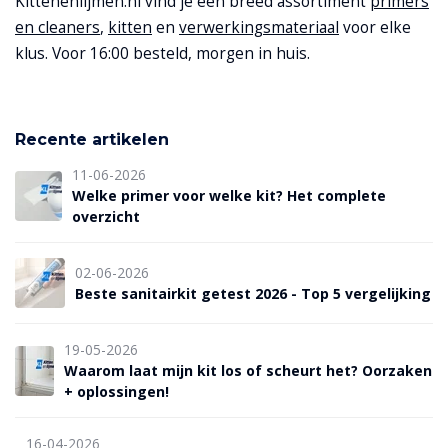
Kittenenlijmen.nl vind je een breed assortiment
primers
en cleaners
,
kitten
en
verwerkingsmateriaal
voor elke
klus. Voor 16:00 besteld, morgen in huis.
Recente artikelen
11-06-2026
Welke primer voor welke kit? Het complete
overzicht
02-06-2026
Beste sanitairkit getest 2026 - Top 5 vergelijking
19-05-2026
Waarom laat mijn kit los of scheurt het? Oorzaken
+ oplossingen!
16-04-2026