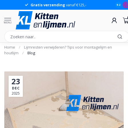
Gratis verzending
vanaf €125,-
9.2
MENU
Home
/
Lijmresten verwijderen? Tips voor montagelijm en
houtlijm
/
Blog
23
DEC
2025