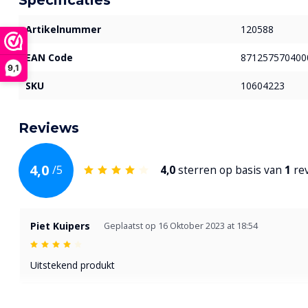
Artikelnummer
120588
EAN Code
871257570400
9,1
SKU
10604223
Reviews
4,0
/
5
4,0
sterren op basis van
1
re
Piet Kuipers
Geplaatst op 16 Oktober 2023 at 18:54
Uitstekend produkt