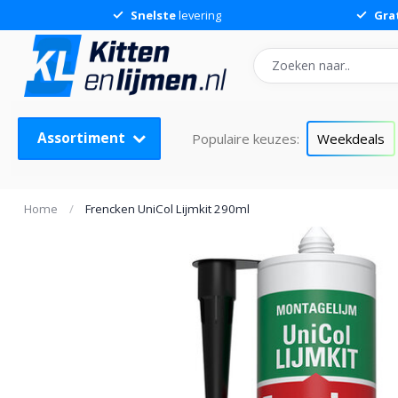
Snelste
levering
Gra
Frencken UniCol Lijmkit 290ml
Assortiment
Populaire keuzes:
Weekdeals
Home
/
Frencken UniCol Lijmkit 290ml