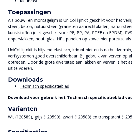
Kleurvast
Toepassingen
Als bouw- en montagelijm is UniCol lijmkit geschikt voor het verl
steen, beton, natuursteen (granieten aanrechtbladen, natuursteen
kunststoffen (niet geschikt voor PE, PP, PA, PTFE en EPDM), RVS
oppervlakken, hout, glas, HPL panelen op zowel niet poreuze als 
UniCol lijmkit is blijvend elastisch, krimpt niet en is na huidvor
verfsystemen goed overschilderbaar. Bij gebruik van verven op a
optreden. Door de grote diversiteit aan lakken en verven is het 
uit te voeren.
Downloads
Technisch specificatieblad
Download voor gebruik het Technisch specificatieblad voo
Varianten
Wit (120589), grijs (120590), zwart (120588) en transparant (1205
Specificaties