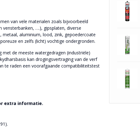
ijmen van vele materialen zoals bijvoorbeeld
 vensterbanken, ….), gipsplaten, diverse
, metaal, aluminium, lood, zink, gepoedercoate
poreuze en zelfs (licht) vochtige ondergronden.
ming met de meeste watergedragen (industriële)
lkydharsbasis kan drogingsvertraging van de verf
aan te raden een voorafgaande compatibiliteitstest
r extra informatie.
91).