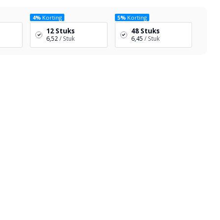
4%
Korting
5%
Korting
12 Stuks
48 Stuks
6,52
/ Stuk
6,45
/ Stuk