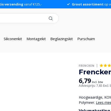
tis verzending
vanaf €125,-
Groot assortiment
op v
Siliconenkit
Montagekit
Beglazingskit
Purschuim
FRENCKEN
Frencken
6,79
Incl. btw
Adviesprijs: 7,85
Excl.
Hoogwaardige, KOMO 
Polymeer.
Lees me
Volumekorting