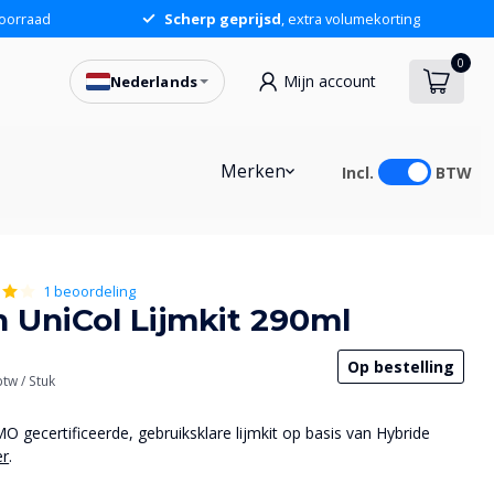
oorraad
Scherp geprijsd
, extra volumekorting
0
Mijn account
Nederlands
6,79
In winkelwagen
Merken
Incl.
BTW
1 beoordeling
 UniCol Lijmkit 290ml
Op bestelling
 btw
/ Stuk
gecertificeerde, gebruiksklare lijmkit op basis van Hybride
er
.