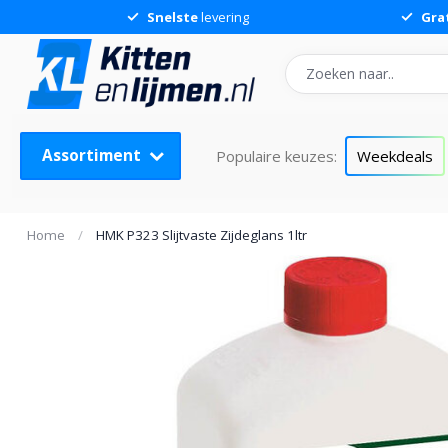
Snelste
levering
Gra
Assortiment
Populaire keuzes:
Weekdeals
Home
/
HMK P323 Slijtvaste Zijdeglans 1ltr