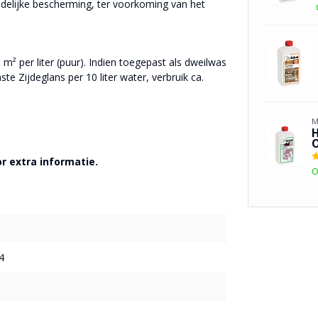
jdelijke bescherming, ter voorkoming van het
m² per liter (puur). Indien toegepast als dweilwas
e Zijdeglans per 10 liter water, verbruik ca.
M
H
O
r extra informatie.
O
4