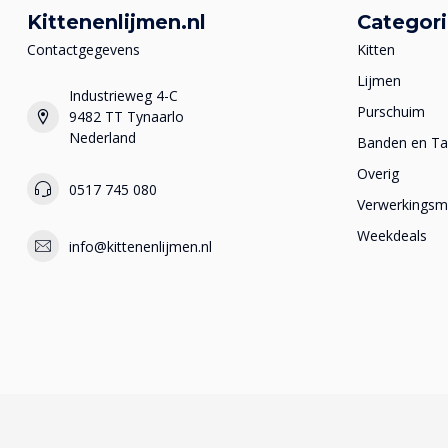
Kittenenlijmen.nl
Categor
Contactgegevens
Kitten
Lijmen
Industrieweg 4-C
Purschuim
9482 TT Tynaarlo
Nederland
Banden en T
Overig
0517 745 080
Verwerkingsma
Weekdeals
info@kittenenlijmen.nl