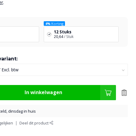
er
.
4%
Korting
12 Stuks
20,64
/ Stuk
ariant:
In winkelwagen
eld, dinsdag in huis
elijken
Deel dit product