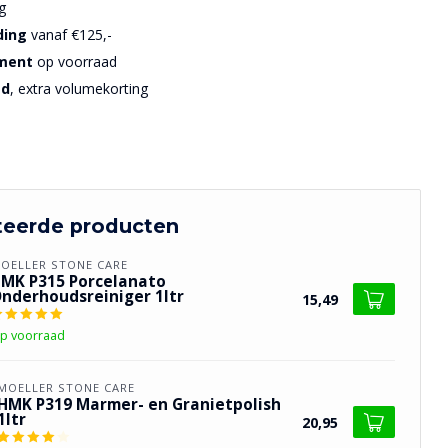
g
ding
vanaf €125,-
iment
op voorraad
sd
, extra volumekorting
teerde producten
OELLER STONE CARE
MK P315 Porcelanato
nderhoudsreiniger 1ltr
15,49
p voorraad
MOELLER STONE CARE
HMK P319 Marmer- en Granietpolish
1ltr
20,95