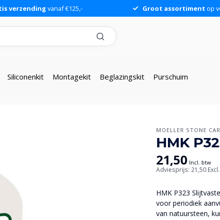
tis verzending
vanaf €125,-
Groot assortiment
op v
Siliconenkit
Montagekit
Beglazingskit
Purschuim
MOELLER STONE CA
HMK P323 
21,50
Incl. btw
Adviesprijs: 21,50
Excl
HMK P323 Slijtvaste
voor periodiek aanv
van natuursteen, kun