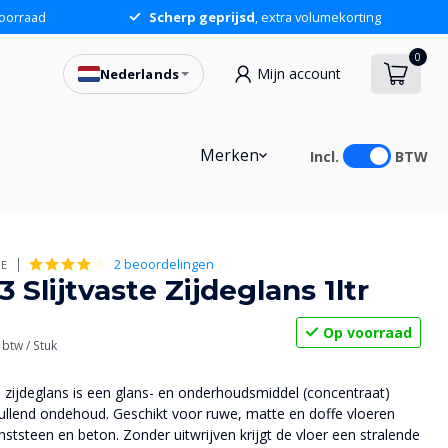
oorraad
Scherp geprijsd
, extra volumekorting
0
Mijn account
Nederlands
Merken
Incl.
BTW
2 beoordelingen
RE
Slijtvaste Zijdeglans 1ltr
Op voorraad
. btw
/ Stuk
 zijdeglans is een glans- en onderhoudsmiddel (concentraat)
ullend ondehoud. Geschikt voor ruwe, matte en doffe vloeren
ststeen en beton. Zonder uitwrijven krijgt de vloer een stralende