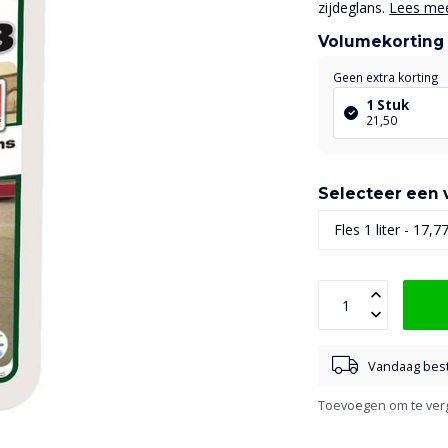
zijdeglans.
Lees me
Volumekorting
Geen extra korting
1 Stuk
21,50
Selecteer een v
Vandaag best
Toevoegen om te verg