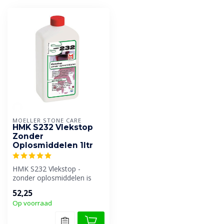
MOELLER STONE CARE
HMK S232 Vlekstop
Zonder
Oplosmiddelen 1ltr
HMK S232 Vlekstop -
zonder oplosmiddelen is
een gebruiksklaar
52,25
impregneermiddel z...
Op voorraad