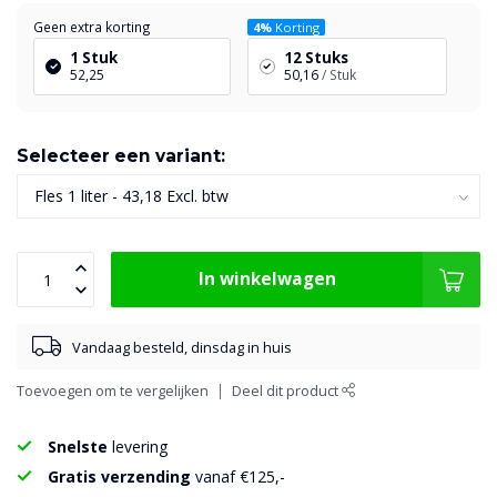
Geen extra korting
4%
Korting
1 Stuk
12 Stuks
52,25
50,16
/ Stuk
Selecteer een variant:
In winkelwagen
Vandaag besteld, dinsdag in huis
Toevoegen om te vergelijken
Deel dit product
Snelste
levering
Gratis verzending
vanaf €125,-