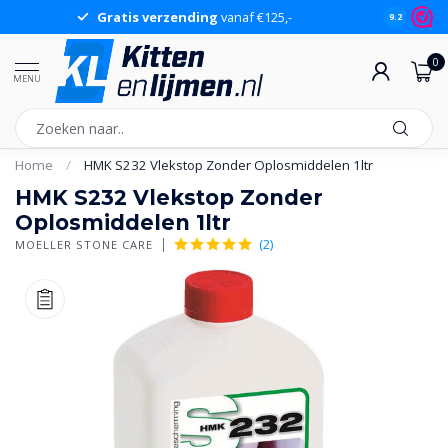
Gratis verzending
vanaf €125,-
Gr
9.2
0
MENU
Home
/
HMK S232 Vlekstop Zonder Oplosmiddelen 1ltr
HMK S232 Vlekstop Zonder
Oplosmiddelen 1ltr
(2)
MOELLER STONE CARE