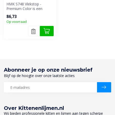
HMK S748 Vlekstop -
Premium Color is een
uiterst sterke en
86,73
gebruiksklare speciaa...
Op voorraad
Abonneer je op onze nieuwsbrief
Blijf op de hoogte over onze laatste acties
Over Kittenenlijmen.nl
Wij bieden professionele kitten en lijmen aan tegen scherpe