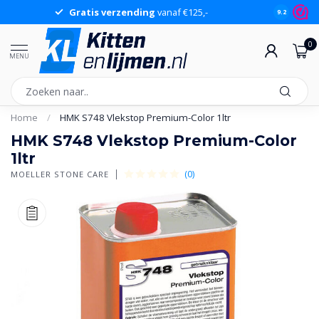
Gratis verzending
vanaf €125,-
Gr
9.2
0
MENU
Home
/
HMK S748 Vlekstop Premium-Color 1ltr
HMK S748 Vlekstop Premium-Color
1ltr
(0)
MOELLER STONE CARE