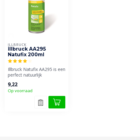
ILLBRUCK
illbruck AA295
Natufix 200ml
Illbruck Natufix AA295 is een
perfect natuurlijk
reinigingsmiddel toepasbaar
9,22
op ...
Op voorraad