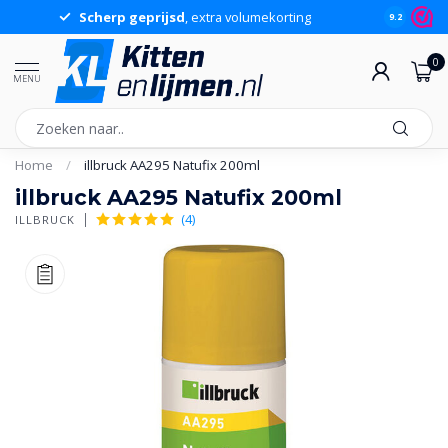
Scherp geprijsd
, extra volumekorting
9.2
0
MENU
Home
/
illbruck AA295 Natufix 200ml
illbruck AA295 Natufix 200ml
(4)
ILLBRUCK