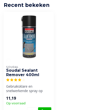
Recent bekeken
SOUDAL
Soudal Sealant
Remover 400ml
Gebruiksklare en
snelwerkende spray op
basis van koolwaterstoffen
11,19
voor het verwi...
Op voorraad