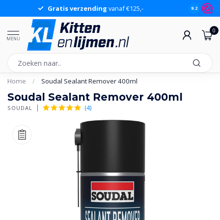
Gratis verzending
vanaf €125,-
Gr
9.2
0
MENU
Home
/
Soudal Sealant Remover 400ml
Soudal Sealant Remover 400ml
(4)
SOUDAL