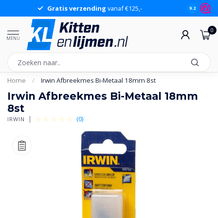
Gratis verzending
vanaf €125,-
Gr
9.2
0
MENU
Home
/
Irwin Afbreekmes Bi-Metaal 18mm 8st
Irwin Afbreekmes Bi-Metaal 18mm
8st
(0)
IRWIN