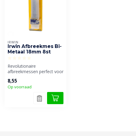
IRWIN
Irwin Afbreekmes Bi-
Metaal 18mm 8st
Revolutionaire
afbreekmessen perfect voor
het wegsnijden van kit.
8,55
Gaan 3x langer...
Op voorraad