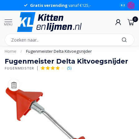
Gratis verzending
vanaf €125,-
Gr
9.2
0
MENU
Home
/
Fugenmeister Delta Kitvoegsnijder
Fugenmeister Delta Kitvoegsnijder
(5)
FUGENMEISTER