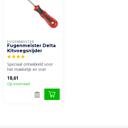
FUGENMEISTER
Fugenmeister Delta
Kitvoegsnijder
Speciaal ontwikkeld voor
het makkelijk en snel
verwijderen van siliconen-
18,61
en acr...
Op voorraad