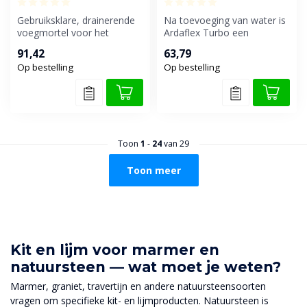
Gebruiksklare, drainerende
Na toevoeging van water is
voegmortel voor het
Ardaflex Turbo een
waterdoorlaatbaar voegen
makkelijk verwerkbare, snel
91,42
63,79
van dive...
uithar...
Op bestelling
Op bestelling
Toon
1
-
24
van 29
Toon meer
Kit en lijm voor marmer en
natuursteen — wat moet je weten?
Marmer, graniet, travertijn en andere natuursteensoorten
vragen om specifieke kit- en lijmproducten. Natuursteen is