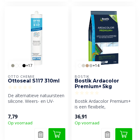
+17
+14
OTTO CHEMIE
BOSTIK
Ottoseal S117 310ml
Bostik Ardacolor
Premium+ 5kg
De alternatieve natuursteen
silicone. Weers- en UV-
Bostik Ardacolor Premium+
bestendig. Standaard
is een flexibele,
kwalitei...
multifunctionele
7,79
36,91
voegmortel. Geschik...
Op voorraad
Op voorraad