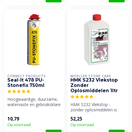
CONNECT PRODUCTS
MOELLER STONE CARE
Seal-it 478 PU-
HMK S232 Vlekstop
Stonefix 750ml
Zonder
Oplosmiddelen 1ltr
Hoogwaardige, duurzame,
watervaste en gebruiksklare
HMK S232 Vlekstop -
polyurethaanlijm, speciaal
zonder oplosmiddelen is
g...
een gebruiksklaar
10,79
52,25
impregneermiddel z...
Op voorraad
Op voorraad