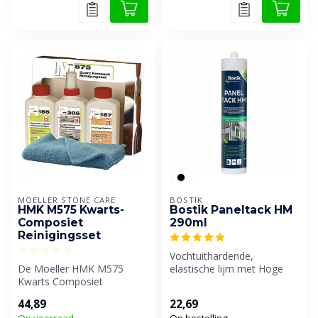
MOELLER STONE CARE
BOSTIK
HMK M575 Kwarts-
Bostik Paneltack HM
Composiet
290ml
Reinigingsset
Vochtuithardende,
De Moeller HMK M575
elastische lijm met Hoge
Kwarts Composiet
Modulus op basis van SMP,
Reinigingsset is niet zomaar
o.a. voor d...
44,89
22,69
een schoonmaak...
Op voorraad
Op bestelling