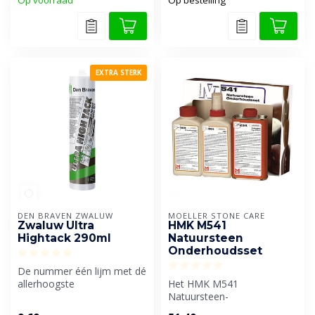
EXTRA STERK
DEN BRAVEN ZWALUW
MOELLER STONE CARE
Zwaluw Ultra
HMK M541
Hightack 290ml
Natuursteen
Onderhoudsset
De nummer één lijm met dé
allerhoogste
Het HMK M541
aanvangshechting. Zwaluw
Natuursteen-
Ultra High Tack ...
Onderhoudsset is een