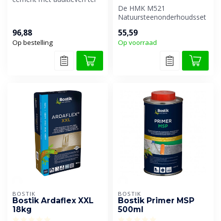
verbetering van de
De HMK M521
verwerki...
Natuursteenonderhoudsset
is een speciaal pakket voor
96,88
55,59
het reinigen, b...
Op bestelling
Op voorraad
BOSTIK
BOSTIK
Bostik Ardaflex XXL
Bostik Primer MSP
18kg
500ml