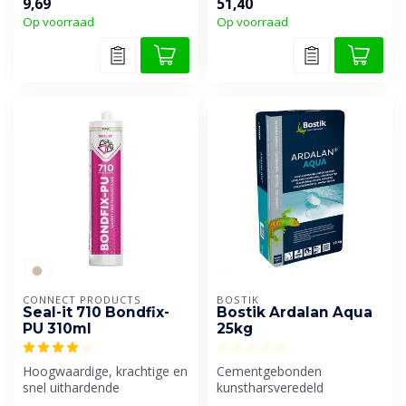
9,69
51,40
zorgvuldig samengestelde
Op voorraad
Op voorraad
set bedoe...
CONNECT PRODUCTS
BOSTIK
Seal-it 710 Bondfix-
Bostik Ardalan Aqua
PU 310ml
25kg
Hoogwaardige, krachtige en
Cementgebonden
snel uithardende
kunstharsveredeld
constructie- en / of
egaliseermiddel. Door