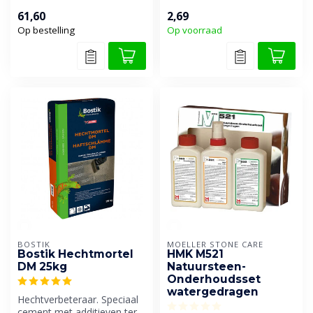
drainerende mortel voor de
binnen en buiten.
61,60
2,69
...
Overschild...
Op bestelling
Op voorraad
BOSTIK
MOELLER STONE CARE
Bostik Hechtmortel
HMK M521
DM 25kg
Natuursteen-
Onderhoudsset
watergedragen
Hechtverbeteraar. Speciaal
cement met additieven ter