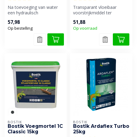
Na toevoeging van water
Transparant vloeibaar
een hydraulisch
voorstrijkmiddel ter
uithardende, hoog flexibele
verbetering van de hechting
57,98
51,88
dunbedmortel...
op poreuz...
Op bestelling
Op voorraad
BOSTIK
BOSTIK
Bostik Voegmortel 1C
Bostik Ardaflex Turbo
Classic 15kg
25kg