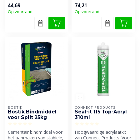
onderhoud van uw
verbetering van de hechting
44,69
74,21
keramische tegels met de ...
van de...
Op voorraad
Op voorraad
BOSTIK
CONNECT PRODUCTS
Bostik Bindmiddel
Seal-it 115 Top-Acryl
voor Split 25kg
310ml
Cementair bindmiddel voor
Hoogwaardige acrylaatkit
het aanmaken van stabiele,
van Connect Products. Voor