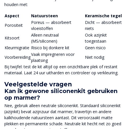
houden met:
Aspect
Natuursteen
Keramische tegel
Poreus — absorbeert
Dicht — absorbeert
Porositeit
vloeistoffen
niets
Alleen neutraal
Ook azijnkit
Kitsoort
(MS/siliconen)
toegestaan
Kleurmigratie
Risico bij donkere kit
Geen risico
Vaak impregneren voor
Voorbereiding
Niet nodig
plaatsing
Bij twijfel: test de kit altijd op een onzichtbare plek of restant
materiaal. Laat 24 uur uitharden en controleer op verkleuring.
Veelgestelde vragen
Kan ik gewone siliconenkit gebruiken
op marmer?
Nee, gebruik alleen neutrale siliconenkit. Standaard siliconenkit
(azijnkit) bevat azijnzuur dat marmer, travertijn en andere
kalkhoudende natuursteen aantast. Dit veroorzaakt matte
plekken en permanente schade. Neutrale kit hecht net zo goed