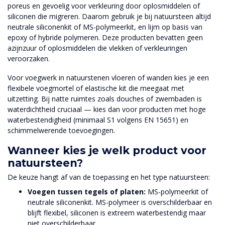
poreus en gevoelig voor verkleuring door oplosmiddelen of
siliconen die migreren. Daarom gebruik je bij natuursteen altijd
neutrale siliconenkit of MS-polymeerkit, en lijm op basis van
epoxy of hybride polymeren. Deze producten bevatten geen
azijnzuur of oplosmiddelen die vlekken of verkleuringen
veroorzaken.
Voor voegwerk in natuurstenen vloeren of wanden kies je een
flexibele voegmortel of elastische kit die meegaat met
uitzetting. Bij natte ruimtes zoals douches of zwembaden is
waterdichtheid cruciaal — kies dan voor producten met hoge
waterbestendigheid (minimaal S1 volgens EN 15651) en
schimmelwerende toevoegingen.
Wanneer kies je welk product voor
natuursteen?
De keuze hangt af van de toepassing en het type natuursteen:
Voegen tussen tegels of platen:
MS-polymeerkit of
neutrale siliconenkit. MS-polymeer is overschilderbaar en
blijft flexibel, siliconen is extreem waterbestendig maar
niet overschilderbaar.