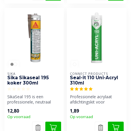
SIKA
CONNECT PRODUCTS
Sika Sikaseal 195
Seal-it 110 Uni-Acryl
koker 300ml
310ml
SikaSeal 195 is een
Professionele acrylaat
professionele, neutraal
afdichtingskit voor
uithardende siliconenkit
binnentoepassingen. Perfect
12,80
1,89
voor het du...
geschikt ...
Op voorraad
Op voorraad