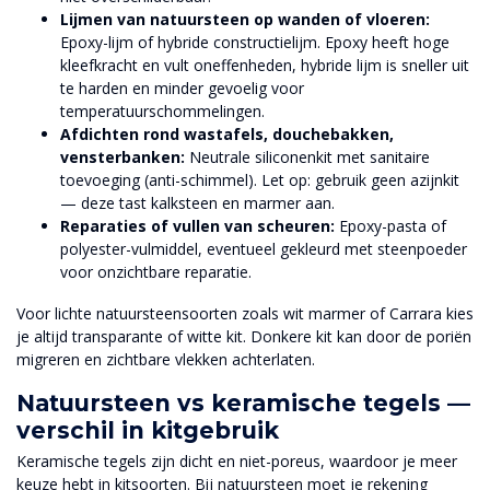
Lijmen van natuursteen op wanden of vloeren:
Epoxy-lijm of hybride constructielijm. Epoxy heeft hoge
kleefkracht en vult oneffenheden, hybride lijm is sneller uit
te harden en minder gevoelig voor
temperatuurschommelingen.
Afdichten rond wastafels, douchebakken,
vensterbanken:
Neutrale siliconenkit met sanitaire
toevoeging (anti-schimmel). Let op: gebruik geen azijnkit
— deze tast kalksteen en marmer aan.
Reparaties of vullen van scheuren:
Epoxy-pasta of
polyester-vulmiddel, eventueel gekleurd met steenpoeder
voor onzichtbare reparatie.
Voor lichte natuursteensoorten zoals wit marmer of Carrara kies
je altijd transparante of witte kit. Donkere kit kan door de poriën
migreren en zichtbare vlekken achterlaten.
Natuursteen vs keramische tegels —
verschil in kitgebruik
Keramische tegels zijn dicht en niet-poreus, waardoor je meer
keuze hebt in kitsoorten. Bij natuursteen moet je rekening