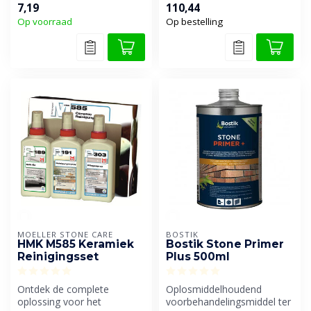
7,19
110,44
montagelijm, op...
toevoeging van
Op voorraad
Op bestelling
kwartszand...
MOELLER STONE CARE
BOSTIK
HMK M585 Keramiek
Bostik Stone Primer
Reinigingsset
Plus 500ml
Ontdek de complete
Oplosmiddelhoudend
oplossing voor het
voorbehandelingsmiddel ter