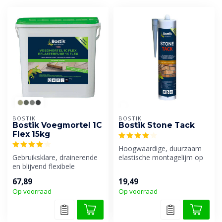
BOSTIK
BOSTIK
Bostik Voegmortel 1C
Bostik Stone Tack
Flex 15kg
Hoogwaardige, duurzaam
Gebruiksklare, drainerende
elastische montagelijm op
en blijvend flexibele
basis van Silyl Modified
voegmortel voor het
Polyme...
67,89
19,49
voegen van ...
Op voorraad
Op voorraad