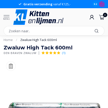
Gratis verzending
vanaf €125,-
Gr
9.2
0
MENU
Home
/
Zwaluw High Tack 600ml
Zwaluw High Tack 600ml
(1)
DEN BRAVEN ZWALUW