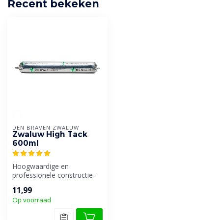
Recent bekeken
DEN BRAVEN ZWALUW
Zwaluw High Tack
600ml
Hoogwaardige en
professionele constructie-
en montagelijm met een
11,99
zeer hoge aanv...
Op voorraad