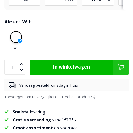
11,99
11,51
/ Stuk
11,39
/ Stuk
11
Kleur -
Wit
Wit
In winkelwagen
Vandaag besteld, dinsdag in huis
Toevoegen om te vergelijken
Deel dit product
Snelste
levering
Gratis verzending
vanaf €125,-
Groot assortiment
op voorraad