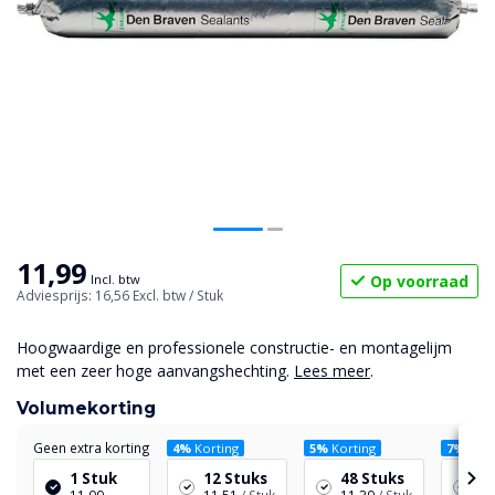
11,99
Op voorraad
Incl. btw
Adviesprijs: 16,56
Excl. btw
/ Stuk
Hoogwaardige en professionele constructie- en montagelijm
met een zeer hoge aanvangshechting.
Lees meer
.
Volumekorting
Geen extra korting
4%
Korting
5%
Korting
7%
Kort
1 Stuk
12 Stuks
48 Stuks
96