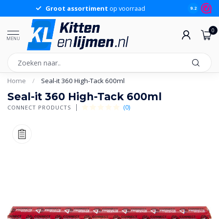
Groot assortiment
op voorraad
Sche
9.2
0
MENU
Home
/
Seal-it 360 High-Tack 600ml
Seal-it 360 High-Tack 600ml
(0)
CONNECT PRODUCTS