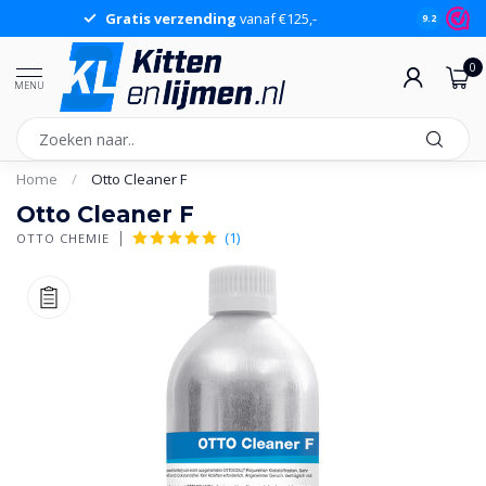
Gratis verzending
vanaf €125,-
Gr
9.2
0
MENU
Home
/
Otto Cleaner F
Otto Cleaner F
(1)
OTTO CHEMIE