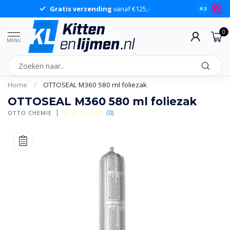
Gratis verzending
vanaf €125,-
Gr
9.2
0
MENU
Home
/
OTTOSEAL M360 580 ml foliezak
OTTOSEAL M360 580 ml foliezak
(0)
OTTO CHEMIE