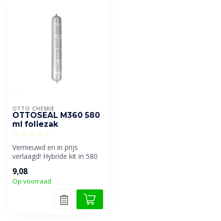
OTTO CHEMIE
OTTOSEAL M360 580
ml foliezak
Vernieuwd en in prijs
verlaagd! Hybride kit in 580
ml foliezak speciaal voor
9,08
dil...
Op voorraad