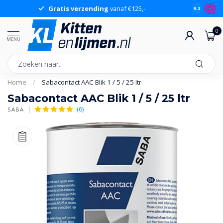
Gratis verzending
vanaf €125,-
Gr
9.2
0
MENU
Home
/
Sabacontact AAC Blik 1 / 5 / 25 ltr
Sabacontact AAC Blik 1 / 5 / 25 ltr
(6)
SABA