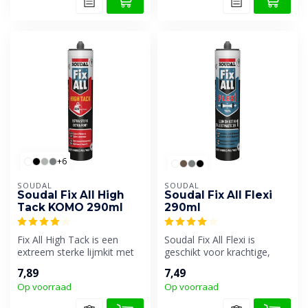
+6
SOUDAL
SOUDAL
Soudal Fix All High
Soudal Fix All Flexi
Tack KOMO 290ml
290ml
Fix All High Tack is een
Soudal Fix All Flexi is
extreem sterke lijmkit met
geschikt voor krachtige,
een zeer hoge
elastische verlijmingen van
7,89
7,49
aanvangshechti...
all...
Op voorraad
Op voorraad