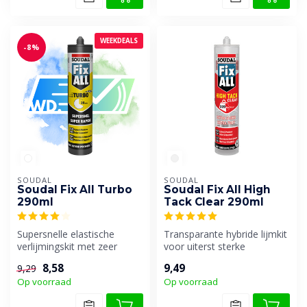
WEEKDEALS
-8%
SOUDAL
SOUDAL
Soudal Fix All Turbo
Soudal Fix All High
290ml
Tack Clear 290ml
Supersnelle elastische
Transparante hybride lijmkit
verlijmingskit met zeer
voor uiterst sterke
snelle eindsterkteopbouw.
verlijmingen op alle
8,58
9,49
9,29
Handvas...
materialen...
Op voorraad
Op voorraad