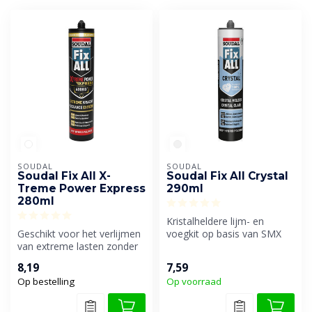
SOUDAL
SOUDAL
Soudal Fix All X-
Soudal Fix All Crystal
Treme Power Express
290ml
280ml
Kristalheldere lijm- en
Geschikt voor het verlijmen
voegkit op basis van SMX
van extreme lasten zonder
Polymeer. Voor onzichtbare
ondersteuning.
krac...
8,19
7,59
Aanvangshe...
Op bestelling
Op voorraad