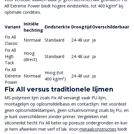
All Extreme Power biedt hogere eindsterkte, tot 400 kg/m² bij
optimale condities.
Initiële
Variant
Eindsterkte
Droogtijd
Overschilderbaar
hechting
Fix All
Normaal
Standaard
24-48 uur
Ja
Classic
Fix All
Hoog
High
Standaard
24-48 uur
Ja
(direct)
Tack
Fix All
Hoog (tot
Extreme
Normaal
24-48 uur
Ja
400 kg/m²)
Power
Fix All versus traditionele lijmen
MS-polymeer lijm zoals Fix All vervangt vaak PU-lijm,
montagelijm op oplosmiddelbasis en contactlijm. Het voordeel:
geen oplosmiddeldampen, geen schuimvorming zoals bij PU, en
je kunt overschilderen zonder primer. Vergeleken met
siliconenkit hecht Fix All beter op poreuze ondergronden en kun
je hem afwerken met verf of lak. Voor
metaalconstructies
biedt