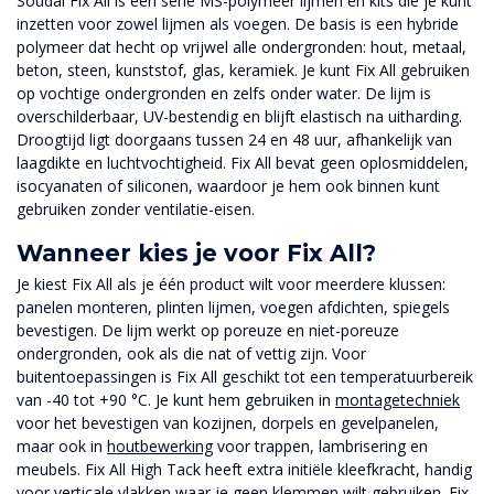
Soudal Fix All is een serie MS-polymeer lijmen en kits die je kunt
inzetten voor zowel lijmen als voegen. De basis is een hybride
polymeer dat hecht op vrijwel alle ondergronden: hout, metaal,
beton, steen, kunststof, glas, keramiek. Je kunt Fix All gebruiken
op vochtige ondergronden en zelfs onder water. De lijm is
overschilderbaar, UV-bestendig en blijft elastisch na uitharding.
Droogtijd ligt doorgaans tussen 24 en 48 uur, afhankelijk van
laagdikte en luchtvochtigheid. Fix All bevat geen oplosmiddelen,
isocyanaten of siliconen, waardoor je hem ook binnen kunt
gebruiken zonder ventilatie-eisen.
Wanneer kies je voor Fix All?
Je kiest Fix All als je één product wilt voor meerdere klussen:
panelen monteren, plinten lijmen, voegen afdichten, spiegels
bevestigen. De lijm werkt op poreuze en niet-poreuze
ondergronden, ook als die nat of vettig zijn. Voor
buitentoepassingen is Fix All geschikt tot een temperatuurbereik
van -40 tot +90 °C. Je kunt hem gebruiken in
montagetechniek
voor het bevestigen van kozijnen, dorpels en gevelpanelen,
maar ook in
houtbewerking
voor trappen, lambrisering en
meubels. Fix All High Tack heeft extra initiële kleefkracht, handig
voor verticale vlakken waar je geen klemmen wilt gebruiken. Fix