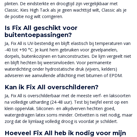
plinten. De eindsterkte en droogtijd zijn vergelijkbaar met
Classic. Kies High Tack als je geen wachttijd wilt, Classic als je
de positie nog wilt corrigeren.
Is Fix All geschikt voor
buitentoepassingen?
Ja, Fix All is UV-bestendig en blijft elastisch bij temperaturen van
-40 tot +90 °C. Je kunt hem gebruiken voor gevelpanelen,
dorpels, buitenkozijnen en tuinconstructies. De lijm vergeelt niet
en blijft hechten bij weersinvloeden. Voor permanente
waterdichting onder hydrostatische druk (vijvers, kelders)
adviseren we aanvullende afdichting met bitumen of EPDM.
Kan ik Fix All overschilderen?
Ja, Fix All is overschilderbaar met de meeste verf- en laksoorten
na volledige uitharding (24-48 uur). Test bij twijfel eerst op een
klein oppervlak. Siliconen- en alkydverven hechten goed,
watergedragen latex soms minder. Ontvetten is niet nodig, maar
zorg dat de lijmlaag volledig droog is voordat je schildert.
Hoeveel Fix All heb ik nodig voor mijn