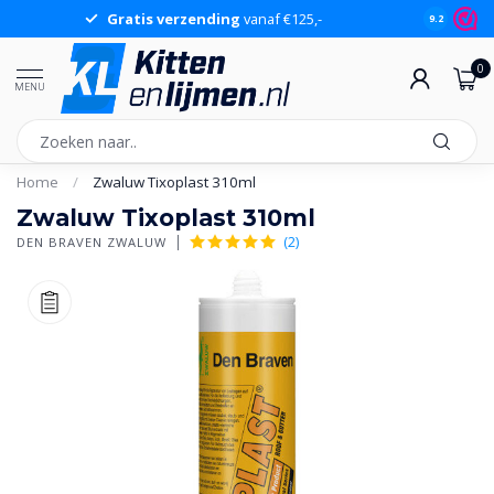
Gratis verzending
vanaf €125,-
Gr
9.2
0
MENU
Home
/
Zwaluw Tixoplast 310ml
Zwaluw Tixoplast 310ml
(2)
DEN BRAVEN ZWALUW