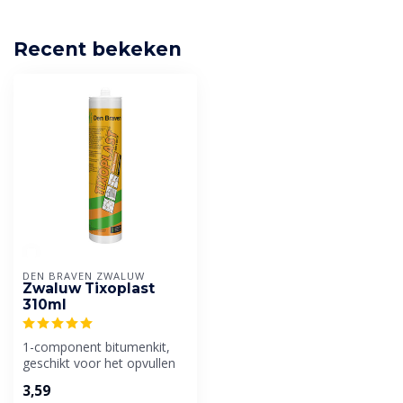
Recent bekeken
DEN BRAVEN ZWALUW
Zwaluw Tixoplast
310ml
1-component bitumenkit,
geschikt voor het opvullen
van scheuren en voegen op
3,59
dak...