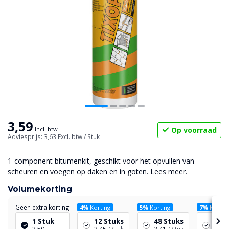
3,59
Op voorraad
Incl. btw
Adviesprijs: 3,63
Excl. btw
/ Stuk
1-component bitumenkit, geschikt voor het opvullen van
scheuren en voegen op daken en in goten.
Lees meer
.
Volumekorting
Geen extra korting
4%
Korting
5%
Korting
7%
Kortin
1 Stuk
12 Stuks
48 Stuks
96 S