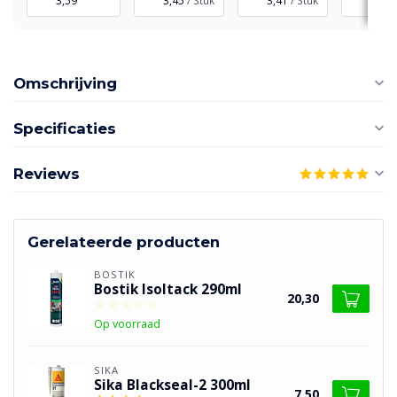
3,59
3,45
/ Stuk
3,41
/ Stuk
3,34
Omschrijving
Specificaties
Reviews
Gerelateerde producten
BOSTIK
Bostik Isoltack 290ml
20,30
Op voorraad
SIKA
Sika Blackseal-2 300ml
7,50