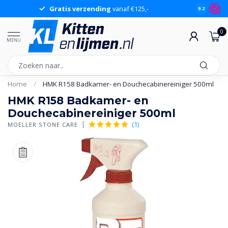
Gratis verzending
vanaf €125,-
Gr
9.2
0
MENU
Home
/
HMK R158 Badkamer- en Douchecabinereiniger 500ml
HMK R158 Badkamer- en
Douchecabinereiniger 500ml
(1)
MOELLER STONE CARE