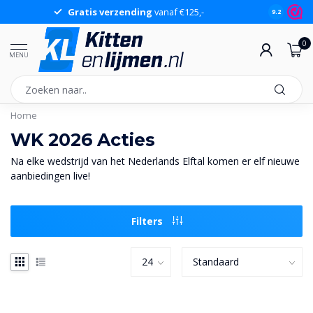
Gratis verzending
vanaf €125,-
Gr
9.2
0
MENU
Home
WK 2026 Acties
Na elke wedstrijd van het Nederlands Elftal komen er elf nieuwe
aanbiedingen live!
Filters