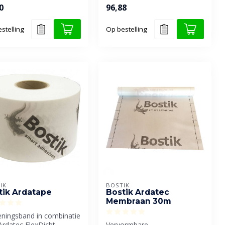
bekledingen,
verbetering van de verwerki...
0
96,88
llanato ...
stelling
Op bestelling
IK
BOSTIK
tik Ardatape
Bostik Ardatec
Membraan 30m
ningsband in combinatie
rdatec FlexDicht.
Vervormbare,