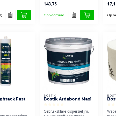
ddel. Door
vloer
143,75
17,1
van kwartszand...
porce
g
Op voorraad
Op be
BOSTIK
BOST
ightack Fast
Bostik Ardabond Maxi
Bos
Gebruiksklare dispersielijm.
Wape
ge montagelijm
De lijm heeft een goede
met A