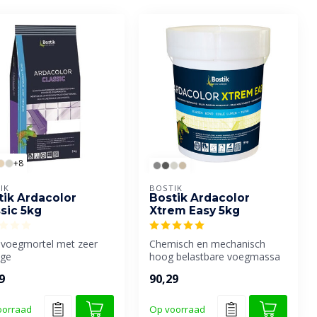
+8
IK
BOSTIK
tik Ardacolor
Bostik Ardacolor
sic 5kg
Xtrem Easy 5kg
e voegmortel met zeer
Chemisch en mechanisch
ige
hoog belastbare voegmassa
erkingseigenschappen.
voor keramische wand- en
9
90,29
ikt voor het m...
vloert...
oorraad
Op voorraad