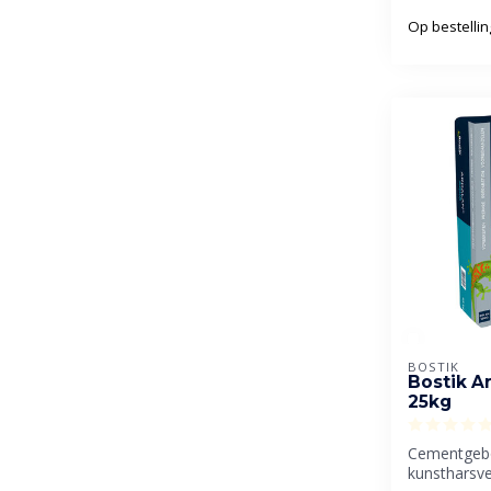
Op bestellin
BOSTIK
Bostik A
25kg
Cementgeb
kunstharsv