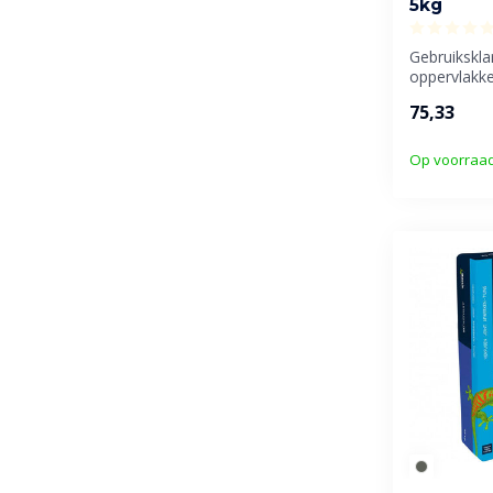
5kg
Gebruikskla
oppervlakke
een gemodif
75,33
Op voorraa