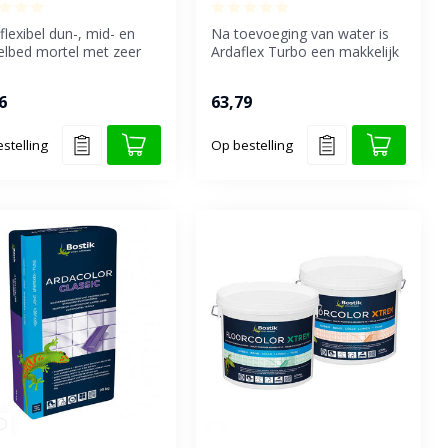
flexibel dun-, mid- en
Na toevoeging van water is
elbed mortel met zeer
Ardaflex Turbo een makkelijk
e
verwerkbare, snel uithar...
rkingseigenscha...
6
63,79
stelling
Op bestelling