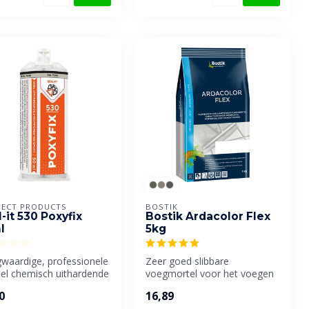
ECT PRODUCTS
BOSTIK
-it 530 Poxyfix
Bostik Ardacolor Flex
l
5kg
waardige, professionele
Zeer goed slibbare
nel chemisch uithardende
voegmortel voor het voegen
ponenten afdichtin...
van keramische wand- en
0
16,89
vloerbekle...