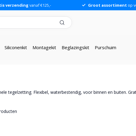
tis verzending
vanaf €125,-
Groot assortiment
op v
Siliconenkit
Montagekit
Beglazingskit
Purschuim
le tegelzetting. Flexibel, waterbestendig, voor binnen en buiten. Gra
roducten