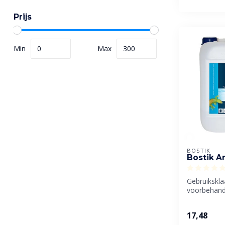
Prijs
Min
Max
BOSTIK
Bostik A
Gebruikskla
voorbehand
poreuze, z
ondergronde
17,48