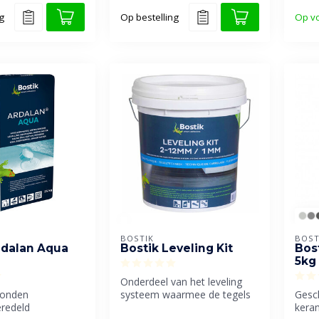
g
Op bestelling
Op v
BOSTIK
BOST
rdalan Aqua
Bostik Leveling Kit
Bos
5kg
Onderdeel van het leveling
onden
systeem waarmee de tegels
Gesc
eredeld
100% snel, strak, en vlak g...
kera