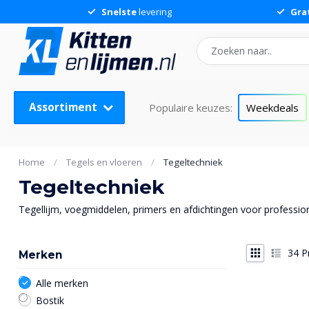
Snelste
levering
Gra
Assortiment
Populaire keuzes:
Weekdeals
Home
/
Tegels en vloeren
/
Tegeltechniek
Tegeltechniek
Tegellijm, voegmiddelen, primers en afdichtingen voor professione
34
P
Merken
Alle merken
Bostik