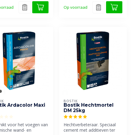
oorraad
Op voorraad
IK
BOSTIK
tik Ardacolor Maxi
Bostik Hechtmortel
DM 25kg
hikt voor het voegen van
Hechtverbeteraar. Speciaal
mische wand- en
cement met additieven ter