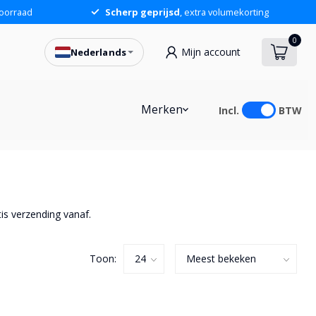
oorraad
Scherp geprijsd
, extra volumekorting
0
Mijn account
Nederlands
Merken
Incl.
BTW
tis verzending vanaf.
Toon: