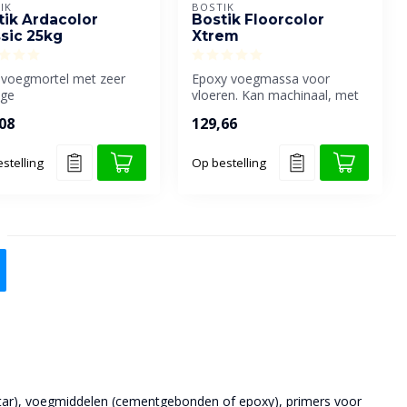
IK
BOSTIK
tik Ardacolor
Bostik Floorcolor
ssic 25kg
Xtrem
e voegmortel met zeer
Epoxy voegmassa voor
ige
vloeren. Kan machinaal, met
erkingseigenschappen.
een pistool of spaan worden
08
129,66
ikt voor het m...
aan...
stelling
Op bestelling
f star), voegmiddelen (cementgebonden of epoxy), primers voor