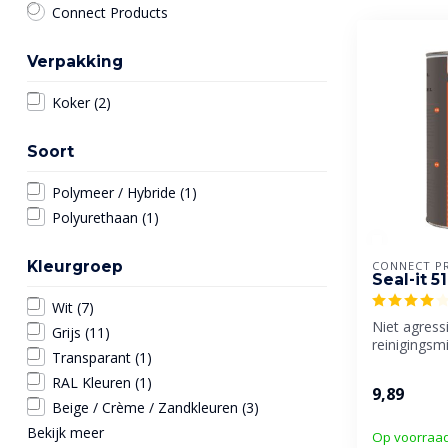
Connect Products
Verpakking
Koker
(2)
Soort
Polymeer / Hybride
(1)
Polyurethaan
(1)
Kleurgroep
CONNECT P
Seal-it 5
Wit
(7)
Niet agress
Grijs
(11)
reinigingsm
Transparant
(1)
ontvetten v
ondergronde
RAL Kleuren
(1)
9,89
Beige / Crème / Zandkleuren
(3)
Bekijk meer
Op voorraa