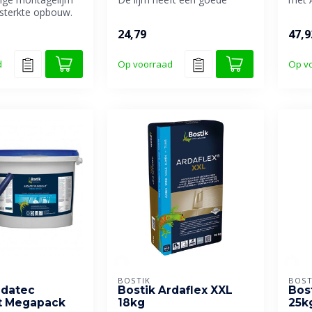
,sterkte opbouw.
aanvangshechting en een
Ardat
r Bostik ontwik...
hoo...
k...
24,79
47,9
d
Op voorraad
Op v
BOSTIK
BOST
rdatec
Bostik Ardaflex XXL
Bos
t Megapack
18kg
25k