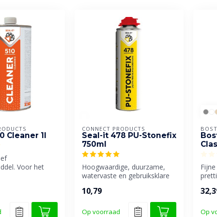
RODUCTS
CONNECT PRODUCTS
BOST
10 Cleaner 1l
Seal-it 478 PU-Stonefix
Bos
750ml
Clas
ief
iddel. Voor het
Hoogwaardige, duurzame,
Fijn
an diverse
watervaste en gebruiksklare
prett
n en ...
polyurethaanlijm, speciaal g...
verw
10,79
32,3
Gesch
d
Op voorraad
Op v