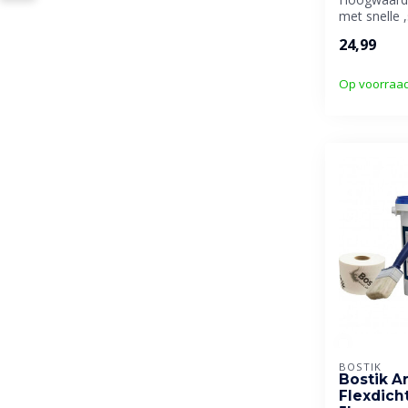
met snelle 
Speciaal doo
24,99
Op voorraa
BOSTIK
Bostik A
Flexdich