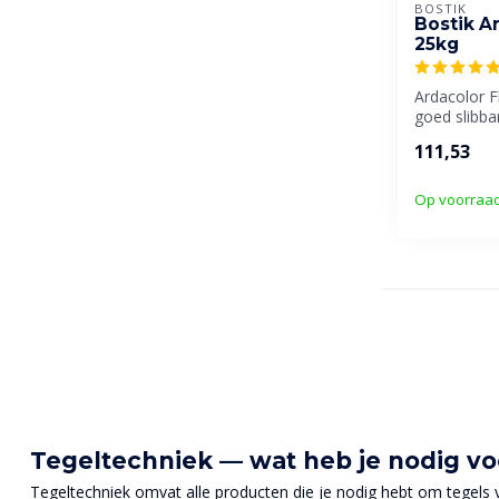
BOSTIK
Bostik A
25kg
Ardacolor F
goed slibb
voor het v
111,53
keramisc...
Op voorraa
Tegeltechniek — wat heb je nodig vo
Tegeltechniek omvat alle producten die je nodig hebt om tegels v