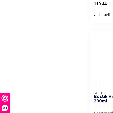
egaliseermi
110,44
toevoeging 
Op bestellin
BOSTIK
Bostik H
290ml
9,1
Hoogwaardi