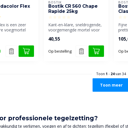
BOSTIK
BOST
rdacolor Flex
Bostik CR 560 Chape
Bos
Rapide 25kg
Cla
lex is een zeer
Kant-en-klare, sneldrogende,
Fijn
are voegmortel
voorgemengde mortel voor
prett
oegen van
het realiseren van een hec...
verw
40,55
105,
Gesch
d
Op bestelling
Op be
Toon
1
-
24
van 34
Toon meer
or professionele tegelzetting?
akkundig te verlijmen, voegen en af te dichten: tegellijm (flexibel o