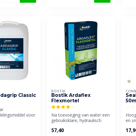
BOSTIK
CONN
rdagrip Classic
Bostik Ardaflex
Seal
Flexmortel
50m
ar
elingsmiddel voor
Na toevoeging van water een
Hoog
uigende
gebruiksklare, hydraulisch
en s
n. Voor b...
uithardende flexibele dun...
2 com
57,40
17,9