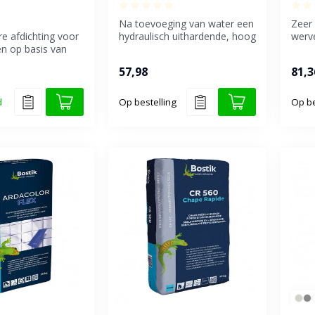
Na toevoeging van water een
Zeer 
re afdichting voor
hydraulisch uithardende, hoog
werv
n op basis van
flexibele dunbedmortel...
goed
iceerd kunsts...
verwe
57,98
81,3
d
Op bestelling
Op be