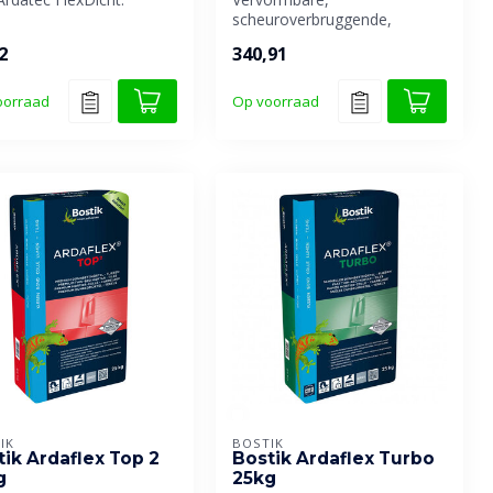
ape wordt gebruikt als
scheuroverbruggende,
gebruiksklare en niet
2
340,91
waterdoorlatende afdicht...
oorraad
Op voorraad
IK
BOSTIK
tik Ardaflex Top 2
Bostik Ardaflex Turbo
g
25kg