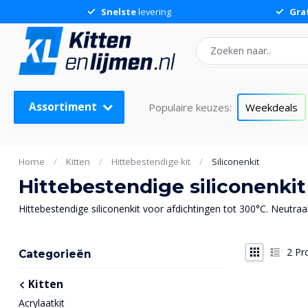
Snelste
levering
Gra
Assortiment
Populaire keuzes:
Weekdeals
Home
/
Kitten
/
Hittebestendige kit
/
Siliconenkit
Hittebestendige siliconenkit
Hittebestendige siliconenkit voor afdichtingen tot 300°C. Neutraal
2
Pr
Categorieën
Kitten
Acrylaatkit