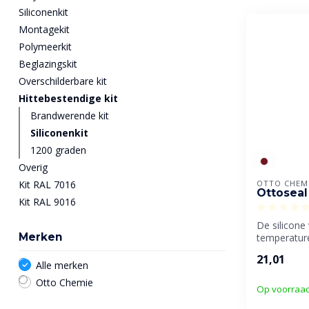
Siliconenkit
Montagekit
Polymeerkit
Beglazingskit
Overschilderbare kit
Hittebestendige kit
Brandwerende kit
Siliconenkit
1200 graden
Overig
Kit RAL 7016
OTTO CHEM
Ottoseal
Kit RAL 9016
De silicone
Merken
temperatur
Chemie. Ges
21,01
en buit...
Alle merken
Otto Chemie
Op voorraa