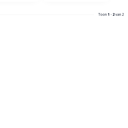
Toon
1
-
2
van 2