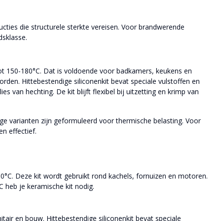
ructies die structurele sterkte vereisen. Voor brandwerende
sklasse.
tot 150-180°C. Dat is voldoende voor badkamers, keukens en
en. Hittebestendige siliconenkit bevat speciale vulstoffen en
s van hechting. De kit blijft flexibel bij uitzetting en krimp van
e varianten zijn geformuleerd voor thermische belasting. Voor
n effectief.
00°C. Deze kit wordt gebruikt rond kachels, fornuizen en motoren.
 heb je keramische kit nodig.
tair en bouw. Hittebestendige siliconenkit bevat speciale