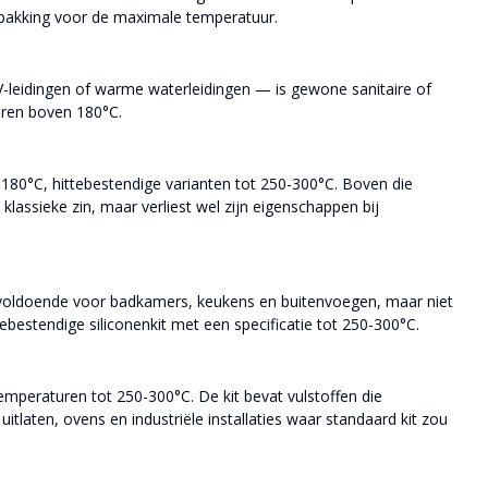
 verpakking voor de maximale temperatuur.
V-leidingen of warme waterleidingen — is gewone sanitaire of
turen boven 180°C.
150-180°C, hittebestendige varianten tot 250-300°C. Boven die
 klassieke zin, maar verliest wel zijn eigenschappen bij
s voldoende voor badkamers, keukens en buitenvoegen, maar niet
bestendige siliconenkit met een specificatie tot 250-300°C.
j temperaturen tot 250-300°C. De kit bevat vulstoffen die
itlaten, ovens en industriële installaties waar standaard kit zou