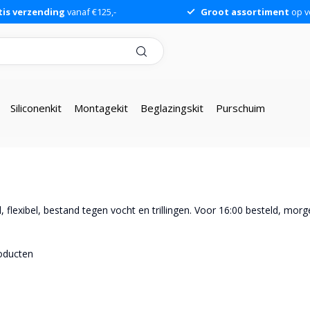
tis verzending
vanaf €125,-
Groot assortiment
op v
Siliconenkit
Montagekit
Beglazingskit
Purschuim
, flexibel, bestand tegen vocht en trillingen. Voor 16:00 besteld, morge
oducten