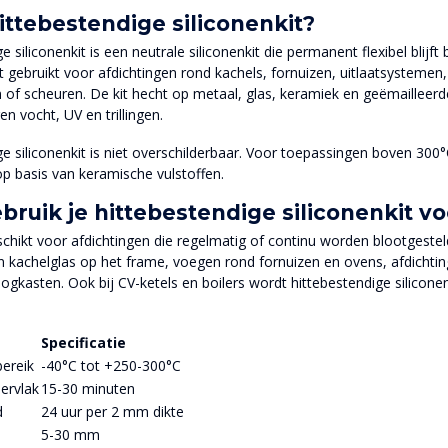
ittebestendige siliconenkit?
e siliconenkit is een neutrale siliconenkit die permanent flexibel blijf
 gebruikt voor afdichtingen rond kachels, fornuizen, uitlaatsystemen, 
 of scheuren. De kit hecht op metaal, glas, keramiek en geëmailleerd
en vocht, UV en trillingen.
ge siliconenkit is niet overschilderbaar. Voor toepassingen boven 30
p basis van keramische vulstoffen.
bruik je hittebestendige siliconenkit vo
eschikt voor afdichtingen die regelmatig of continu worden blootgest
an kachelglas op het frame, voegen rond fornuizen en ovens, afdichtin
oogkasten. Ook bij CV-ketels en boilers wordt hittebestendige silicon
Specificatie
ereik
-40°C tot +250-300°C
ervlak
15-30 minuten
d
24 uur per 2 mm dikte
5-30 mm