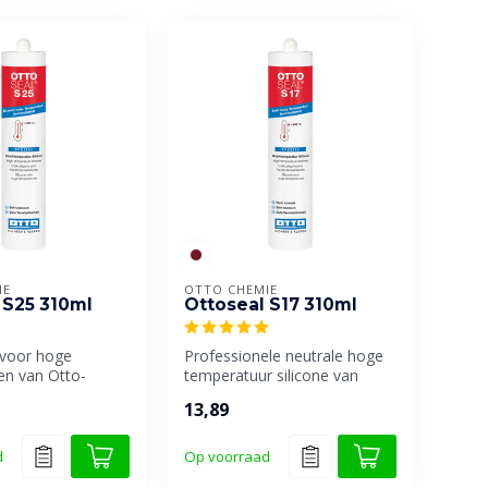
IE
OTTO CHEMIE
 S25 310ml
Ottoseal S17 310ml
 voor hoge
Professionele neutrale hoge
en van Otto-
temperatuur silicone van
chikt voor binnen
Otto-Chemie. Geschikt voor ...
13,89
d
Op voorraad