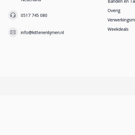
Banden en T
Overig
0517 745 080
Verwerkingsma
Weekdeals
info@kittenenlijmen.nl