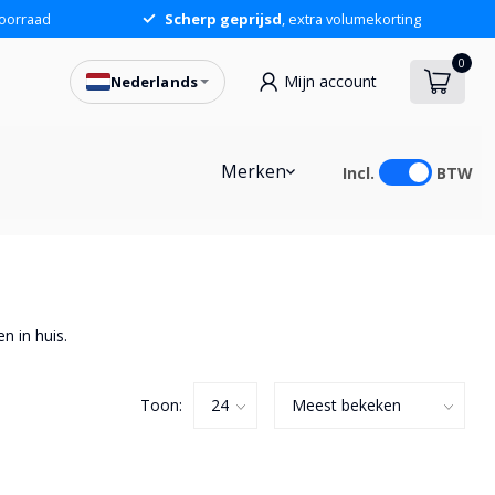
oorraad
Scherp geprijsd
, extra volumekorting
0
Mijn account
Nederlands
Merken
Incl.
BTW
n in huis.
Toon: