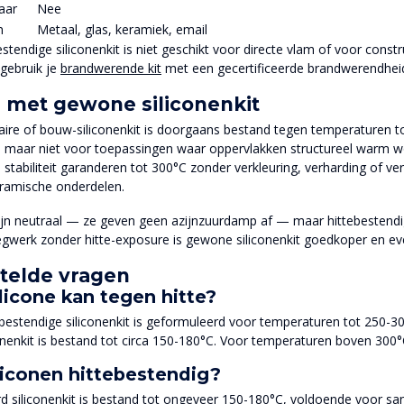
aar
Nee
n
Metaal, glas, keramiek, email
estendige siliconenkit is niet geschikt voor directe vlam of voor const
gebruik je
brandwerende kit
met een gecertificeerde brandwerendheid
l met gewone siliconenkit
ire of bouw-siliconenkit is doorgaans bestand tegen temperaturen 
 maar niet voor toepassingen waar oppervlakken structureel warm word
stabiliteit garanderen tot 300°C zonder verkleuring, verharding of verlie
ramische onderdelen.
ijn neutraal — ze geven geen azijnzuurdamp af — maar hittebestendig
gwerk zonder hitte-exposure is gewone siliconenkit goedkoper en eve
telde vragen
licone kan tegen hitte?
ebestendige siliconenkit is geformuleerd voor temperaturen tot 250-3
nenkit is bestand tot circa 150-180°C. Voor temperaturen boven 300°C
siliconen hittebestendig?
d siliconenkit is bestand tot ongeveer 150-180°C, voldoende voor sani