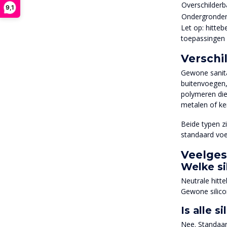
Overschilderb
9,1
Ondergronde
Let op: hitteb
toepassingen 
Verschi
Gewone sanita
buitenvoegen,
polymeren die 
metalen of ke
Beide typen z
standaard voe
Veelges
Welke si
Neutrale hitt
Gewone silico
Is alle 
Nee. Standaar