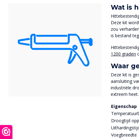
Wat is h
Hittebestendig
Deze kit wordt
zou verharden
is bestand teg
Hittebestendi
1200 graden
o
Waar ge
Deze kit is g
aansluiting v
industriële dr
extreem heet.
Eigenschap
Temperatuurb
Droogtijd opp
Uithardingstij
Voegbreedte