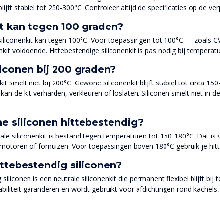
blijft stabiel tot 250-300°C. Controleer altijd de specificaties op de
t kan tegen 100 graden?
 siliconenkit kan tegen 100°C. Voor toepassingen tot 100°C — zoals C
nkit voldoende. Hittebestendige siliconenkit is pas nodig bij tempera
liconen bij 200 graden?
kit smelt niet bij 200°C. Gewone siliconenkit blijft stabiel tot circa 
an de kit verharden, verkleuren of loslaten. Siliconen smelt niet in de
e siliconen hittebestendig?
le siliconenkit is bestand tegen temperaturen tot 150-180°C. Dat i
 motoren of fornuizen. Voor toepassingen boven 180°C gebruik je hitte
ittebestendig siliconen?
 siliconen is een neutrale siliconenkit die permanent flexibel blijft bi
biliteit garanderen en wordt gebruikt voor afdichtingen rond kachels, u