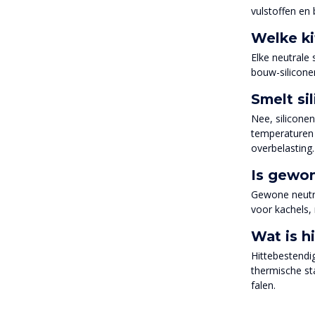
vulstoffen en 
Welke ki
Elke neutrale
bouw-silicone
Smelt si
Nee, siliconen
temperaturen k
overbelasting.
Is gewon
Gewone neutra
voor kachels,
Wat is h
Hittebestendig
thermische sta
falen.