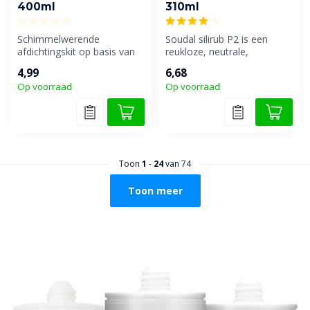
400ml
310ml
Schimmelwerende
Soudal silirub P2 is een
afdichtingskit op basis van
reukloze, neutrale,
alcoxy siliconen. Zeer
universeel overschilderbare
4,99
6,68
geschikt voor...
één-com...
Op voorraad
Op voorraad
Toon
1
-
24
van 74
Toon meer