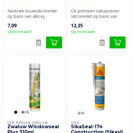
Neutrale bouwsiliconenkit
De premium natuursteen
op basis van alkoxy.
siliconenkit op basis van
Geurarm en uitstekend
alkoxy. Veroorzaakt geen
7,09
12,35
verwerkbaar...
vervui...
Op voorraad
Op voorraad
+6
DEN BRAVEN ZWALUW
SIKA
Zwaluw Windowseal
SikaSeal-174
Plus 310ml
Construction (Sikasil