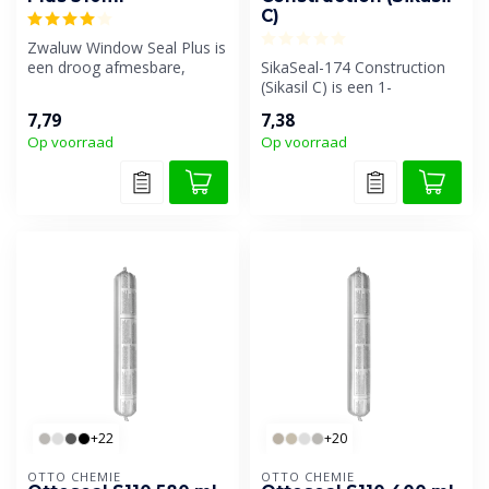
C)
Zwaluw Window Seal Plus is
een droog afmesbare,
SikaSeal-174 Construction
universele beglazingskit op
(Sikasil C) is een 1-
basi...
component, neutraal
7,79
7,38
uithardende, ...
Op voorraad
Op voorraad
+22
+20
OTTO CHEMIE
OTTO CHEMIE