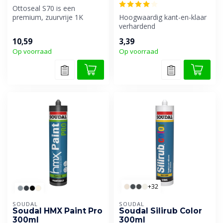
Ottoseal S70 is een
premium, zuurvrije 1K
Hoogwaardig kant-en-klaar
siliconenkit voor o.a.
verhardend
natuursteen en...
voegreparatiemiddel.
10,59
3,39
Op voorraad
Op voorraad
+32
SOUDAL
SOUDAL
Soudal HMX Paint Pro
Soudal Silirub Color
300ml
300ml