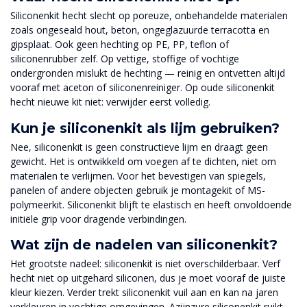
Siliconenkit hecht slecht op poreuze, onbehandelde materialen
zoals ongeseald hout, beton, ongeglazuurde terracotta en
gipsplaat. Ook geen hechting op PE, PP, teflon of
siliconenrubber zelf. Op vettige, stoffige of vochtige
ondergronden mislukt de hechting — reinig en ontvetten altijd
vooraf met aceton of siliconenreiniger. Op oude siliconenkit
hecht nieuwe kit niet: verwijder eerst volledig.
Kun je siliconenkit als lijm gebruiken?
Nee, siliconenkit is geen constructieve lijm en draagt geen
gewicht. Het is ontwikkeld om voegen af te dichten, niet om
materialen te verlijmen. Voor het bevestigen van spiegels,
panelen of andere objecten gebruik je montagekit of MS-
polymeerkit. Siliconenkit blijft te elastisch en heeft onvoldoende
initiële grip voor dragende verbindingen.
Wat zijn de nadelen van siliconenkit?
Het grootste nadeel: siliconenkit is niet overschilderbaar. Verf
hecht niet op uitgehard siliconen, dus je moet vooraf de juiste
kleur kiezen. Verder trekt siliconenkit vuil aan en kan na jaren
verkleuren in vochtige omgevingen. Azijnzure siliconenkit ruikt