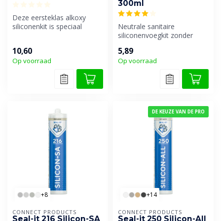
300ml
Deze eersteklas alkoxy
siliconenkit is speciaal
Neutrale sanitaire
ontwikkeld voor houten
siliconenvoegkit zonder
kozijnen ...
geur. Universeel toepasbaar
10,60
5,89
en uiters...
Op voorraad
Op voorraad
DE KEUZE VAN DE PRO
+8
+14
CONNECT PRODUCTS
CONNECT PRODUCTS
Seal-it 216 Silicon-SA
Seal-it 250 Silicon-All