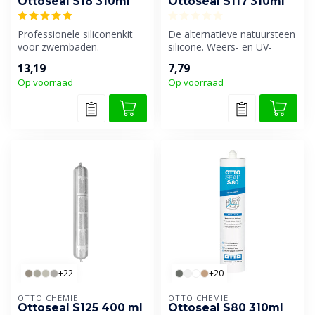
Ottoseal S18 310ml
Ottoseal S117 310ml
Professionele siliconenkit
De alternatieve natuursteen
voor zwembaden.
silicone. Weers- en UV-
bestendig. Standaard
13,19
7,79
kwalitei...
Op voorraad
Op voorraad
+22
+20
OTTO CHEMIE
OTTO CHEMIE
Ottoseal S125 400 ml
Ottoseal S80 310ml