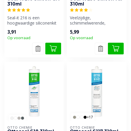
310ml
310ml
Seal-it 216 is een
Veelzijdige,
hoogwaardige siliconenkit
schimmelwerende,
speciaal geschikt voor
weekmakervrije en neutraal
3,91
5,99
schimmelwere...
uithardende siliconenki...
Op voorraad
Op voorraad
+17
OTTO CHEMIE
OTTO CHEMIE