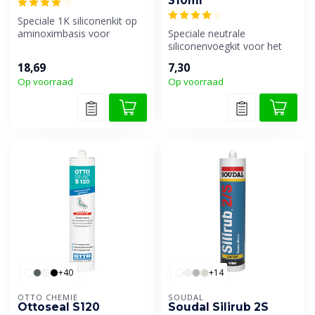
310ml
Speciale 1K siliconenkit op
aminoximbasis voor
Speciale neutrale
vloerbedekkingen uit PVC,
siliconenvoegkit voor het
rubber ...
afdichten van marmer,
18,69
7,30
arduin, blauwe...
Op voorraad
Op voorraad
+40
+14
OTTO CHEMIE
SOUDAL
Ottoseal S120
Soudal Silirub 2S