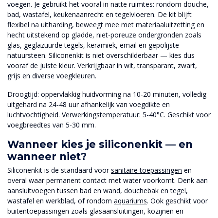
voegen. Je gebruikt het vooral in natte ruimtes: rondom douche,
bad, wastafel, keukenaanrecht en tegelvloeren. De kit blijft
flexibel na uitharding, beweegt mee met materiaaluitzetting en
hecht uitstekend op gladde, niet-poreuze ondergronden zoals
glas, geglazuurde tegels, keramiek, email en gepolijste
natuursteen. Siliconenkit is niet overschilderbaar — kies dus
vooraf de juiste kleur. Verkrijgbaar in wit, transparant, zwart,
grijs en diverse voegkleuren.
Droogtijd: oppervlakkig huidvorming na 10-20 minuten, volledig
uitgehard na 24-48 uur afhankelijk van voegdikte en
luchtvochtigheid. Verwerkingstemperatuur: 5-40°C. Geschikt voor
voegbreedtes van 5-30 mm.
Wanneer kies je siliconenkit — en
wanneer niet?
Siliconenkit is de standaard voor
sanitaire toepassingen
en
overal waar permanent contact met water voorkomt. Denk aan
aansluitvoegen tussen bad en wand, douchebak en tegel,
wastafel en werkblad, of rondom
aquariums
. Ook geschikt voor
buitentoepassingen zoals glasaansluitingen, kozijnen en