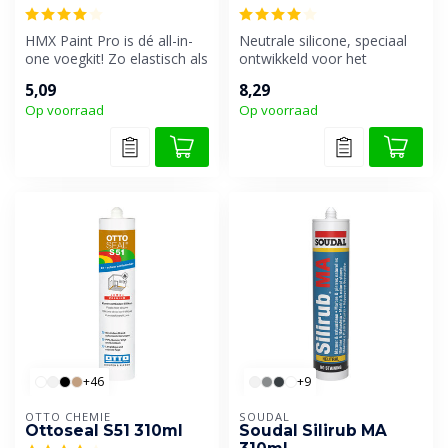
HMX Paint Pro is dé all-in-
Neutrale silicone, speciaal
one voegkit! Zo elastisch als
ontwikkeld voor het
silicone, zo goed overs...
kleuraangepast afkitten op
5,09
8,29
onder...
Op voorraad
Op voorraad
+46
+9
OTTO CHEMIE
SOUDAL
Ottoseal S51 310ml
Soudal Silirub MA