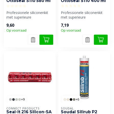
Ottoseal S110 580 ml
Ottoseal S110 400 ml
Professionele siliconenkit
Professionele siliconenkit
met superieure
met superieure
verwerkingseigenschappen.
verwerkingseigenschappen.
9,60
7,19
Per worst ve...
Per worst ve...
Op voorraad
Op voorraad
+9
+6
CONNECT PRODUCTS
SOUDAL
Seal-it 216 Silicon-SA
Soudal Silirub P2