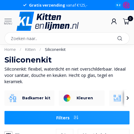
Groot assortiment
op voorraad
Sch
9.2
0
MENU
Home
/
Kitten
/
Siliconenkit
Siliconenkit
Siliconenkit: flexibel, waterdicht en niet overschilderbaar. Ideaal
voor sanitair, douche en keuken. Hecht op glas, tegel en
keramiek.
Badkamer kit
Kleuren
San
Filters