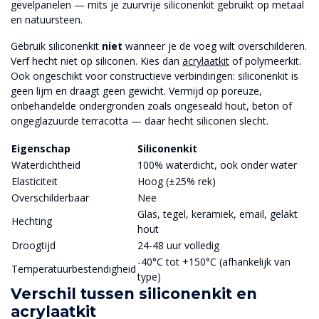
gevelpanelen — mits je zuurvrije siliconenkit gebruikt op metaal
en natuursteen.
Gebruik siliconenkit
niet
wanneer je de voeg wilt overschilderen.
Verf hecht niet op siliconen. Kies dan
acrylaatkit
of polymeerkit.
Ook ongeschikt voor constructieve verbindingen: siliconenkit is
geen lijm en draagt geen gewicht. Vermijd op poreuze,
onbehandelde ondergronden zoals ongeseald hout, beton of
ongeglazuurde terracotta — daar hecht siliconen slecht.
Eigenschap
Siliconenkit
Waterdichtheid
100% waterdicht, ook onder water
Elasticiteit
Hoog (±25% rek)
Overschilderbaar
Nee
Glas, tegel, keramiek, email, gelakt
Hechting
hout
Droogtijd
24-48 uur volledig
-40°C tot +150°C (afhankelijk van
Temperatuurbestendigheid
type)
Verschil tussen siliconenkit en
acrylaatkit