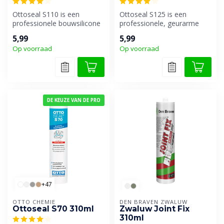
Ottoseal S110 is een
Ottoseal S125 is een
professionele bouwsilicone
professionele, geurarme
afdichtingkit met superieure
vloer- en sanitairsilicone.
5,99
5,99
ver...
Ook bes...
Op voorraad
Op voorraad
DE KEUZE VAN DE PRO
+47
OTTO CHEMIE
DEN BRAVEN ZWALUW
Ottoseal S70 310ml
Zwaluw Joint Fix
310ml