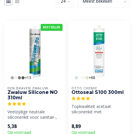
BESTSELLER
+13
+88
DEN BRAVEN ZWALUW
OTTO CHEMIE
Zwaluw Silicone NO
Ottoseal S100 300ml
310ml
Topkwaliteit acetaat
Veelzijdige neutrale
siliconenkit met
siliconenkit voor sanitair-,
onovertroffen
beglazings- en gevelvoegen.
verwerkingseigenschappen.
5,38
8,89
In...
Op voorraad
Op voorraad