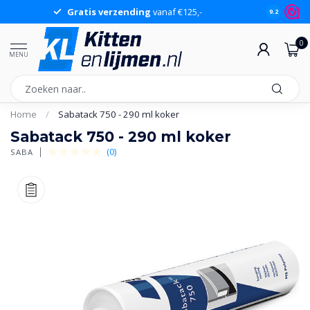
Gratis verzending
vanaf €125,-
Gr
9.2
0
MENU
Home
/
Sabatack 750 - 290 ml koker
Sabatack 750 - 290 ml koker
(0)
SABA