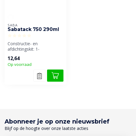
SABA
Sabatack 750 290ml
Constructie- en
afdichtingskit: 1-
componentig, elastisch,
12,64
(lucht)vocht-uitharden...
Op voorraad
Abonneer je op onze nieuwsbrief
Blijf op de hoogte over onze laatste acties