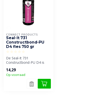
CONNECT PRODUCTS
Seal-it 731
Constructbond-PU
D4 fles 750 gr
De Seal-It 731
Constructbond-PU D4 is
een hoogwaardige PU-
14,29
gebaseerde lijm die sp...
Op voorraad