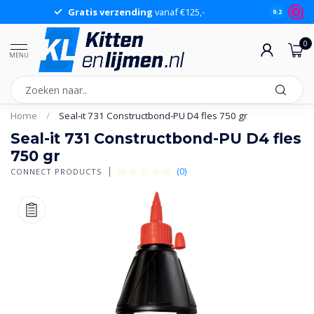
Gratis verzending
vanaf €125,-
Gr
9.2
0
MENU
Home
/
Seal-it 731 Constructbond-PU D4 fles 750 gr
Seal-it 731 Constructbond-PU D4 fles
750 gr
(0)
CONNECT PRODUCTS