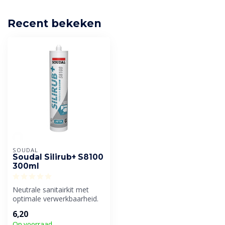
Recent bekeken
SOUDAL
Soudal Silirub+ S8100
300ml
Neutrale sanitairkit met
optimale verwerkbaarheid.
Voor blijvend elastische
6,20
afdi...
Op voorraad