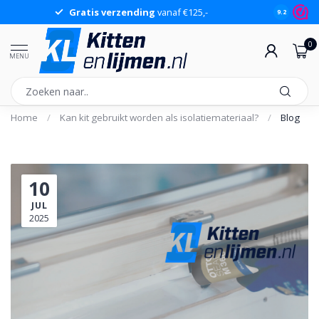
Gratis verzending
vanaf €125,-
Gr
9.2
0
MENU
Home
/
Kan kit gebruikt worden als isolatiemateriaal?
/
Blog
10
JUL
2025