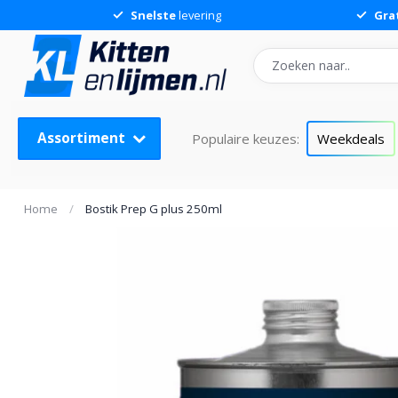
Snelste
levering
Gra
Assortiment
Populaire keuzes:
Weekdeals
Home
/
Bostik Prep G plus 250ml