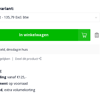
ariant:
In winkelwagen
eld, dinsdag in huis
elijken
Deel dit product
g
ding
vanaf €125,-
iment
op voorraad
sd
, extra volumekorting