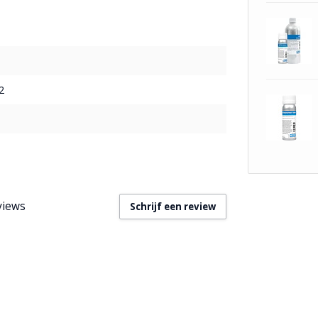
2
views
Schrijf een review