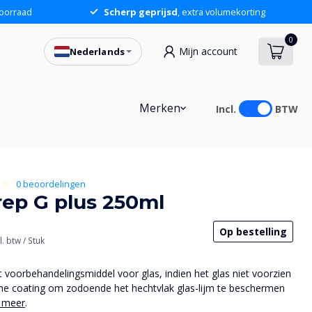
oorraad
Scherp geprijsd
, extra volumekorting
0
Mijn account
Nederlands
Merken
Incl.
BTW
0 beoordelingen
rep G plus 250ml
Op bestelling
l. btw
/ Stuk
t voorbehandelingsmiddel voor glas, indien het glas niet voorzien
he coating om zodoende het hechtvlak glas-lijm te beschermen
 meer
.