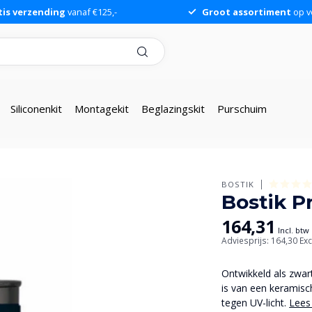
tis verzending
vanaf €125,-
Groot assortiment
op v
Siliconenkit
Montagekit
Beglazingskit
Purschuim
BOSTIK
Bostik P
164,31
Incl. btw
Adviesprijs: 164,30
Exc
Ontwikkeld als zwar
is van een keramisc
tegen UV-licht.
Lees