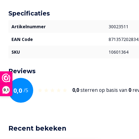
Specificaties
Artikelnummer
30023511
EAN Code
871357202834
SKU
10601364
Reviews
0,0
/
5
0,0
sterren op basis van
0
re
9,1
Recent bekeken