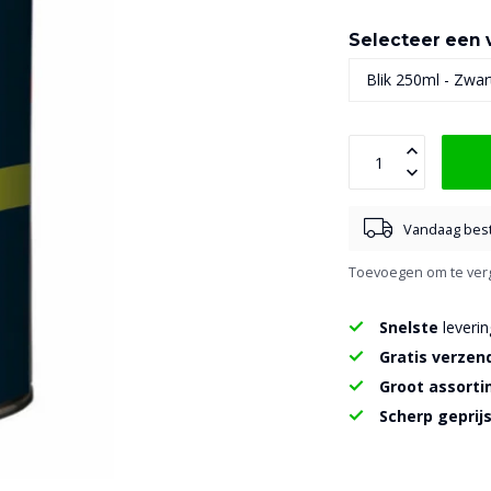
Selecteer een v
Vandaag best
Toevoegen om te verg
Snelste
leverin
Gratis verzen
Groot assort
Scherp geprij