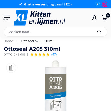
Gratis verzending
vanaf €125,-
Gr
9.2
0
MENU
Home
/
Ottoseal A205 310ml
Ottoseal A205 310ml
(47)
OTTO CHEMIE