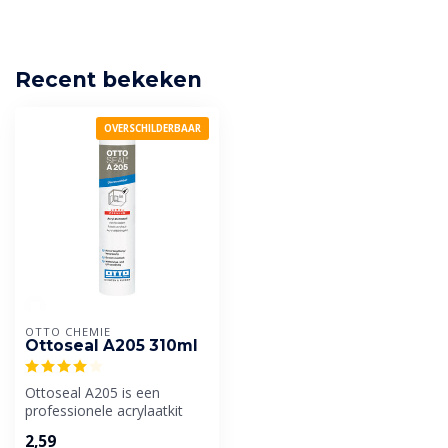
Recent bekeken
OVERSCHILDERBAAR
OTTO CHEMIE
Ottoseal A205 310ml
Ottoseal A205 is een
professionele acrylaatkit
met maar liefst 18%
2,59
bewegingsopna...