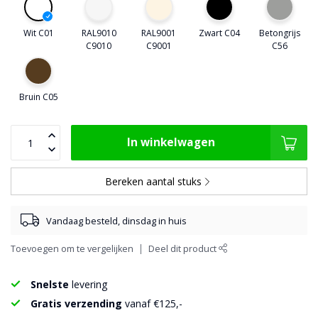
Wit C01
RAL9010
RAL9001
Zwart C04
Betongrijs
C9010
C9001
C56
Bruin C05
In winkelwagen
Bereken aantal stuks
Vandaag besteld, dinsdag in huis
Toevoegen om te vergelijken
Deel dit product
Snelste
levering
Gratis verzending
vanaf €125,-