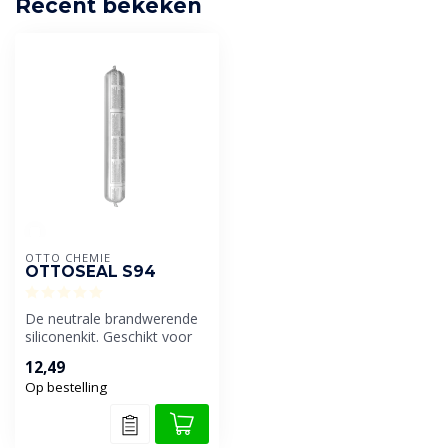
Recent bekeken
OTTO CHEMIE
OTTOSEAL S94
De neutrale brandwerende
siliconenkit. Geschikt voor
bouwonderdelen die hoge
12,49
eis...
Op bestelling