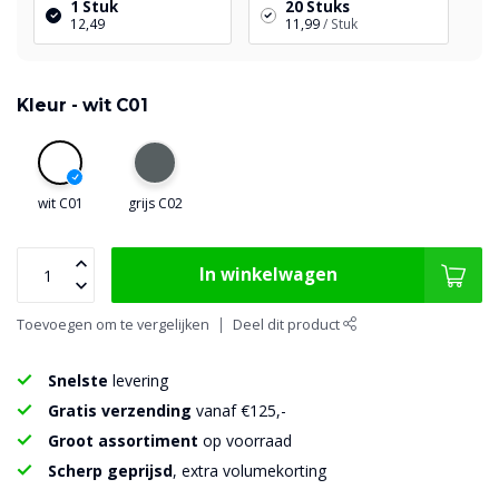
1 Stuk
20 Stuks
12,49
11,99
/ Stuk
Kleur -
wit C01
wit C01
grijs C02
In winkelwagen
Toevoegen om te vergelijken
Deel dit product
Snelste
levering
Gratis verzending
vanaf €125,-
Groot assortiment
op voorraad
Scherp geprijsd
, extra volumekorting