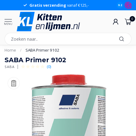
Gratis verzending
vanaf €125,-
Gr
9.2
0
MENU
Home
/
SABA Primer 9102
SABA Primer 9102
(0)
SABA