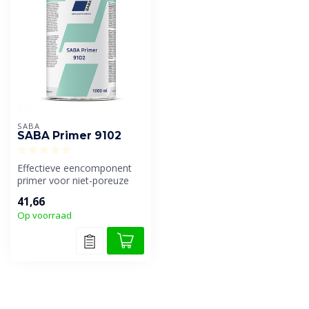
SABA
SABA Primer 9102
Effectieve eencomponent
primer voor niet-poreuze
oppervlakken. Verbetert
41,66
hechtin...
Op voorraad