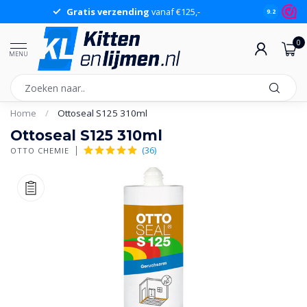
Gratis verzending
vanaf €125,-
Gr
9.2
0
MENU
Home
/
Ottoseal S125 310ml
Ottoseal S125 310ml
(36)
OTTO CHEMIE