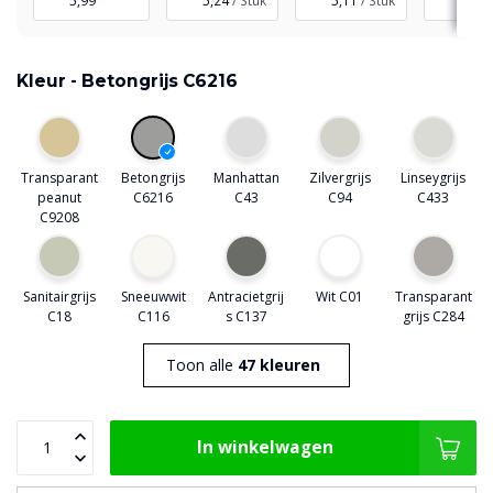
5,99
5,24
/ Stuk
5,11
/ Stuk
4,97
Kleur -
Betongrijs C6216
Transparant
Betongrijs
Manhattan
Zilvergrijs
Linseygrijs
peanut
C6216
C43
C94
C433
C9208
Sanitairgrijs
Sneeuwwit
Antracietgrij
Wit C01
Transparant
C18
C116
s C137
grijs C284
Toon alle
47 kleuren
In winkelwagen