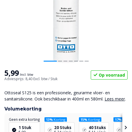
5,99
Op voorraad
Incl. btw
Adviesprijs: 8,40
Excl. btw
/ Stuk
Ottoseal S125 is een professionele, geurarme vloer- en
sanitairsilicone. Ook beschikbaar in 400ml en 580ml.
Lees meer
.
Volumekorting
Geen extra korting
13%
Korting
15%
Korting
17%
Korti
1 Stuk
20 Stuks
40 Stuks
120 