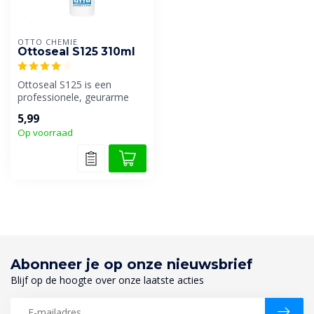
OTTO CHEMIE
Ottoseal S125 310ml
Ottoseal S125 is een
professionele, geurarme
vloer- en sanitairsilicone.
5,99
Ook bes...
Op voorraad
Abonneer je op onze nieuwsbrief
Blijf op de hoogte over onze laatste acties